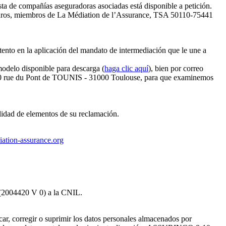
ista de compañías aseguradoras asociadas está disponible a petición.
uros, miembros de La Médiation de l’Assurance, TSA 50110-75441
ontento en la aplicación del mandato de intermediación que le une a
 modelo disponible para descarga (
haga clic aquí
), bien por correo
10 rue du Pont de TOUNIS - 31000 Toulouse, para que examinemos
lidad de elementos de su reclamación.
ation-assurance.org
 (2004420 V 0) a la CNIL.
car, corregir o suprimir los datos personales almacenados por