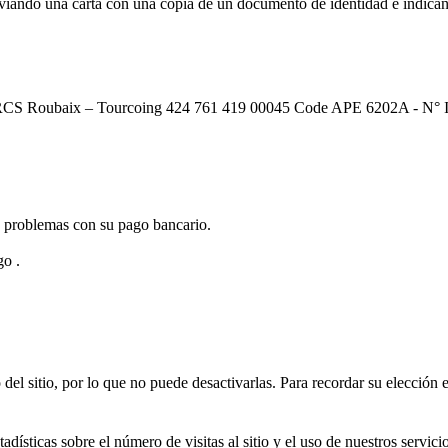
viando una carta con una copia de un documento de identidad e indica
RCS Roubaix – Tourcoing 424 761 419 00045 Code APE 6202A - N° IV
de problemas con su pago bancario.
go .
 del sitio, por lo que no puede desactivarlas. Para recordar su elecció
dísticas sobre el número de visitas al sitio y el uso de nuestros servic