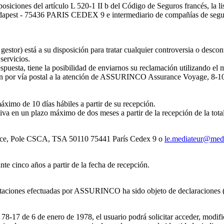
osiciones del artículo L 520-1 II b del Código de Seguros francés, la l
udapest - 75436 PARIS CEDEX 9 e intermediario de compañías de seg
 gestor) está a su disposición para tratar cualquier controversia o desc
servicios.
respuesta, tiene la posibilidad de enviarnos su reclamación utilizando el
ien por vía postal a la atención de ASSURINCO Assurance Voyage, 8-
imo de 10 días hábiles a partir de su recepción.
a en un plazo máximo de dos meses a partir de la recepción de la tota
rance, Pole CSCA, TSA 50110 75441 París Cedex 9 o
le.mediateur@medi
e cinco años a partir de la fecha de recepción.
prestaciones efectuadas por ASSURINCO ha sido objeto de declaraciones
78-17 de 6 de enero de 1978, el usuario podrá solicitar acceder, modifi