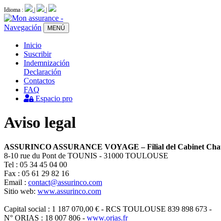
Idioma :
|
|
Navegación
MENÚ
Inicio
Suscribir
Indemnización
Declaración
Contactos
FAQ
Espacio pro
Aviso legal
ASSURINCO ASSURANCE VOYAGE – Filial del Cabinet Chau
8-10 rue du Pont de TOUNIS - 31000 TOULOUSE
Tel : 05 34 45 04 00
Fax : 05 61 29 82 16
Email :
contact@assurinco.com
Sitio web:
www.assurinco.com
Capital social : 1 187 070,00 € - RCS TOULOUSE 839 898 673 -
N° ORIAS : 18 007 806 -
www.orias.fr